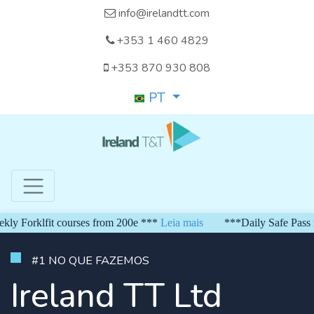
info@irelandtt.com
+353 1 460 4829
+353 870 930 808
PT
 Forklfit courses from 200e ***
Leia mais
***Daily Safe Pass fro
#1 NO QUE FAZEMOS
Ireland TT Ltd