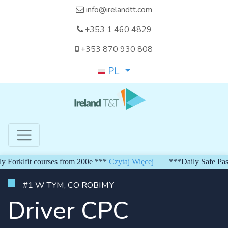
info@irelandtt.com
+353 1 460 4829
+353 870 930 808
PL
klfit courses from 200e ***
Czytaj Więcej
***Daily Safe Pass fro
#1 W TYM, CO ROBIMY
Driver CPC