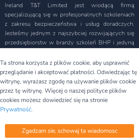
Ireland T&T Limited jest wiodącą firmą
specjalizującą się w profesjonalnych szkoleniach
z zakresu bezpieczeństwa i usług doradczych.
Jesteśmy jednym z najszybciej rozwijających się
przedsiębiorstw w branży szkoleń BHP i jedyną
firmą, która koncentruje się na prowadzeniu
szkoleń nie tylko w języku angielskim, ale także
Ta strona korzysta z plików cookie, aby usprawnić
w innych językach.
przeglądanie i akceptować płatności. Odwiedzając tę
witrynę, wyrażasz zgodę na używanie plików cookie
11C Parkmore Industrial Estate
przez tę witrynę. Więcej o naszej polityce plików
Long Mile Road
cookies możesz dowiedzieć się na stronie
Dublin 12
Prywatność
.
D12 RH39
Zgadzam sie, schowaj ta wiadomosc
Warunki
|
Prywatność