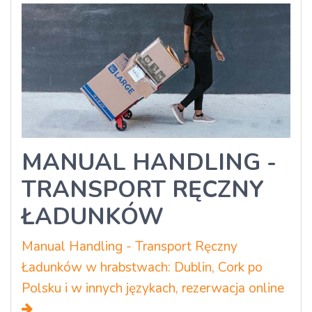
MANUAL HANDLING -
TRANSPORT RĘCZNY
ŁADUNKÓW
Manual Handling - Transport Ręczny
Ładunków w hrabstwach: Dublin, Cork po
Polsku i w innych językach, rezerwacja online