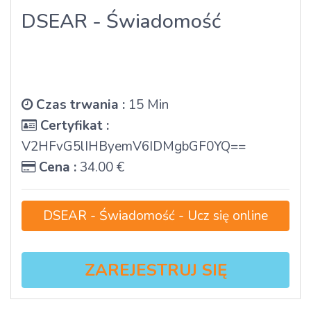
DSEAR - Świadomość
Czas trwania :
15 Min
Certyfikat :
V2HFvG5lIHByemV6IDMgbGF0YQ==
Cena :
34.00 €
DSEAR - Świadomość - Ucz się online
ZAREJESTRUJ SIĘ