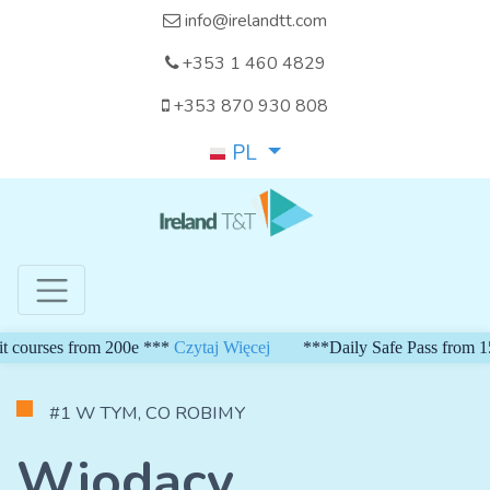
info@irelandtt.com
+353 1 460 4829
+353 870 930 808
PL
om 200e ***
Czytaj Więcej
***Daily Safe Pass from 150 euro*** W
#1 W TYM, CO ROBIMY
Wiodący