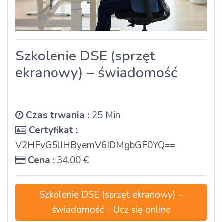
Szkolenie DSE (sprzęt
ekranowy) – świadomość
Czas trwania :
25 Min
Certyfikat :
V2HFvG5lIHByemV6IDMgbGF0YQ==
Cena :
34.00 €
Szkolenie DSE (sprzęt ekranowy) –
świadomość - Ucz się online