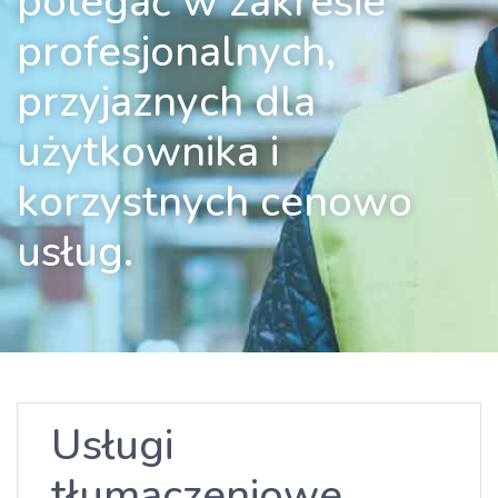
polegać w zakresie
profesjonalnych,
przyjaznych dla
użytkownika i
korzystnych cenowo
usług.
Usługi
tłumaczeniowe